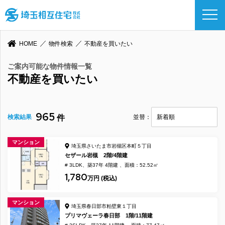
HOME
物件検索
不動産を買いたい
ご案内可能な物件情報一覧
不動産を買いたい
965
検索結果
件
並替：
マンション
埼玉県さいたま市岩槻区本町５丁目
セザール岩槻 2階/4階建
# 3LDK
築37年 4階建
面積：52.52㎡
1,780
万円 (税込)
マンション
埼玉県春日部市粕壁東１丁目
プリマヴェーラ春日部 1階/11階建