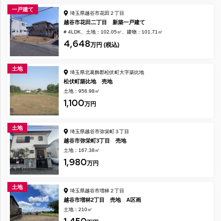
一戸建て
埼玉県越谷市花田２丁目
越谷市花田二丁目 新築一戸建て
# 4LDK
土地：102.05㎡
建物：101.71㎡
4,648
万円 (税込)
土地
埼玉県北葛飾郡松伏町大字築比地
松伏町築比地 売地
土地：956.98㎡
1,100
万円
土地
埼玉県越谷市弥栄町３丁目
越谷市弥栄町3丁目 売地
土地：167.38㎡
1,980
万円
土地
埼玉県越谷市増林２丁目
越谷市増林2丁目 売地 A区画
土地：210㎡