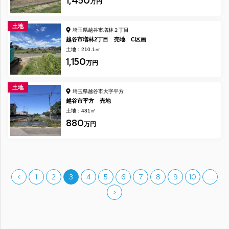
1,450
万円
土地
埼玉県越谷市増林２丁目
越谷市増林2丁目 売地 C区画
土地：210.1㎡
1,150
万円
土地
埼玉県越谷市大字平方
越谷市平方 売地
土地：481㎡
880
万円
<
1
2
3
4
5
6
7
8
9
10
...
>