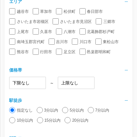
エリア
越谷市
草加市
松伏町
春日部市
さいたま市岩槻区
さいたま市見沼区
三郷市
上尾市
久喜市
八潮市
北葛飾郡杉戸町
南埼玉郡宮代町
吉川市
川口市
東松山市
熊谷市
行田市
足立区
邑楽郡明和町
価格帯
～
駅徒歩
指定なし
3分以内
5分以内
7分以内
10分以内
15分以内
20分以内