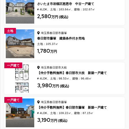
さいたま市岩槻区慈恩寺 中古一戸建て
# 4LDK
土地：163.64㎡
建物：102.67㎡
2,580
万円 (税込)
土地
埼玉県春日部市藤塚
春日部市藤塚 建築条件付き売地
土地：105.37㎡
1,780
万円
一戸建て
埼玉県春日部市大枝
【仲介手数料無料】春日部市大枝 新築一戸建て
# 4LDK
土地：98.53㎡
建物：96.46㎡
3,980
万円 (税込)
一戸建て
埼玉県春日部市藤塚
【仲介手数料無料】春日部市藤塚 新築一戸建て
# 4LDK
土地：109.22㎡
建物：87.15㎡
3,190
万円 (税込)