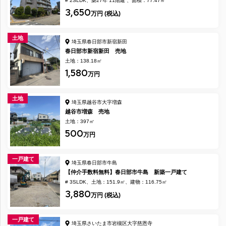
# 2SLDK
築27年 11階建
面積：77.47㎡
3,650
万円 (税込)
土地
埼玉県春日部市新宿新田
春日部市新宿新田 売地
土地：138.18㎡
1,580
万円
土地
埼玉県越谷市大字増森
越谷市増森 売地
土地：397㎡
500
万円
一戸建て
埼玉県春日部市牛島
【仲介手数料無料】春日部市牛島 新築一戸建て
# 3SLDK
土地：151.9㎡
建物：116.75㎡
3,880
万円 (税込)
一戸建て
埼玉県さいたま市岩槻区大字慈恩寺