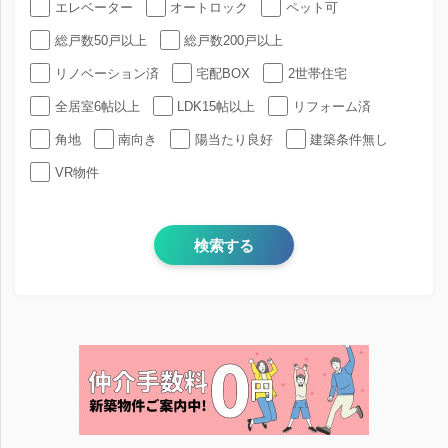
エレベーター
オートロック
ペット可
総戸数50戸以上
総戸数200戸以上
リノベーション済
宅配BOX
2世帯住宅
全居室6帖以上
LDK15帖以上
リフォーム済
角地
南向き
陽当たり良好
建築条件無し
VR物件
検索する