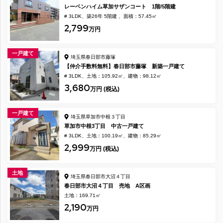
レーベンハイム草加サザンコート 1階/5階建
# 3LDK
築26年 5階建
面積：57.45㎡
2,799
万円
一戸建て
埼玉県春日部市藤塚
【仲介手数料無料】春日部市藤塚 新築一戸建て
# 3LDK
土地：105.92㎡
建物：98.12㎡
3,680
万円 (税込)
一戸建て
埼玉県草加市中根３丁目
草加市中根3丁目 中古一戸建て
# 3LDK
土地：100.19㎡
建物：85.29㎡
2,999
万円 (税込)
土地
埼玉県春日部市大沼４丁目
春日部市大沼４丁目 売地 A区画
土地：169.71㎡
2,190
万円