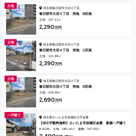
土地
埼玉県春日部市大沼４丁目
春日部市大沼４丁目 売地 B区画
土地：157.11㎡
2,290
万円
土地
埼玉県春日部市大沼４丁目
春日部市大沼４丁目 売地 C区画
土地：121.88㎡
2,390
万円
土地
埼玉県春日部市大沼４丁目
春日部市大沼４丁目 売地 D区画
土地：106.48㎡
2,690
万円
一戸建て
埼玉県さいたま市岩槻区大字金重
【仲介手数料無料】さいたま市岩槻区金重 新築一戸建て
# 4LDK
土地：180.16㎡
建物：107.65㎡