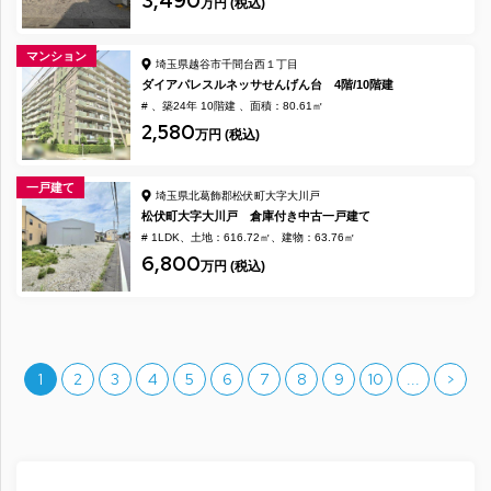
3,490
万円 (税込)
マンション
埼玉県越谷市千間台西１丁目
ダイアパレスルネッサせんげん台 4階/10階建
#
築24年 10階建
面積：80.61㎡
2,580
万円 (税込)
一戸建て
埼玉県北葛飾郡松伏町大字大川戸
松伏町大字大川戸 倉庫付き中古一戸建て
# 1LDK
土地：616.72㎡
建物：63.76㎡
6,800
万円 (税込)
1
2
3
4
5
6
7
8
9
10
...
>