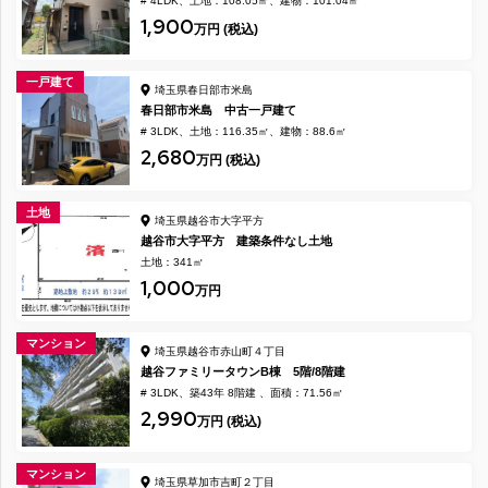
# 4LDK
土地：108.05㎡
建物：101.04㎡
1,900
万円 (税込)
一戸建て
埼玉県春日部市米島
春日部市米島 中古一戸建て
# 3LDK
土地：116.35㎡
建物：88.6㎡
2,680
万円 (税込)
土地
埼玉県越谷市大字平方
越谷市大字平方 建築条件なし土地
土地：341㎡
1,000
万円
マンション
埼玉県越谷市赤山町４丁目
越谷ファミリータウンB棟 5階/8階建
# 3LDK
築43年 8階建
面積：71.56㎡
2,990
万円 (税込)
マンション
埼玉県草加市吉町２丁目