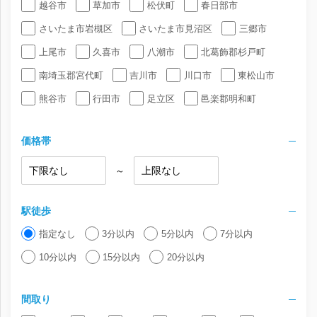
越谷市
草加市
松伏町
春日部市
さいたま市岩槻区
さいたま市見沼区
三郷市
上尾市
久喜市
八潮市
北葛飾郡杉戸町
南埼玉郡宮代町
吉川市
川口市
東松山市
熊谷市
行田市
足立区
邑楽郡明和町
価格帯
～
駅徒歩
指定なし
3分以内
5分以内
7分以内
10分以内
15分以内
20分以内
間取り