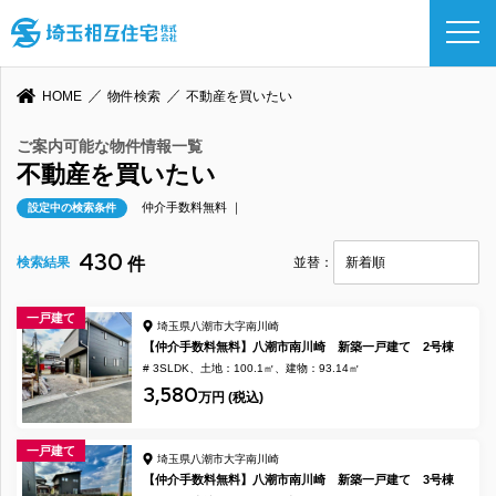
HOME
物件検索
不動産を買いたい
ご案内可能な物件情報一覧
不動産を買いたい
仲介手数料無料 ｜
設定中の検索条件
430
検索結果
件
並替：
一戸建て
埼玉県八潮市大字南川崎
【仲介手数料無料】八潮市南川崎 新築一戸建て 2号棟
# 3SLDK
土地：100.1㎡
建物：93.14㎡
3,580
万円 (税込)
一戸建て
埼玉県八潮市大字南川崎
【仲介手数料無料】八潮市南川崎 新築一戸建て 3号棟