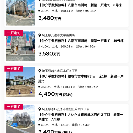
【仲介手数料無料】八潮市南川崎 新築一戸建て 8号棟
# 3LDK
土地：100.14㎡
建物：95.98㎡
3,480
万円
一戸建て
埼玉県八潮市大字南川崎
【仲介手数料無料】八潮市南川崎 新築一戸建て 10号棟
# 4LDK
土地：100.08㎡
建物：94.76㎡
3,580
万円
一戸建て
埼玉県越谷市宮本町５丁目
【仲介手数料無料】越谷市宮本町5丁目 全1棟 新築一戸
建て
# 3SLDK
土地：110.14㎡
建物：99.36㎡
4,490
万円 (税込)
一戸建て
埼玉県さいたま市岩槻区府内２丁目
【仲介手数料無料】さいたま市岩槻区府内２丁目 新築一
戸建て A号棟
# 4LDK
土地：121㎡
建物：97.3㎡
3,490
万円 (税込)