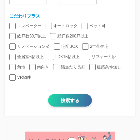
こだわりプラス
エレベーター
オートロック
ペット可
総戸数50戸以上
総戸数200戸以上
リノベーション済
宅配BOX
2世帯住宅
全居室6帖以上
LDK15帖以上
リフォーム済
角地
南向き
陽当たり良好
建築条件無し
VR物件
検索する