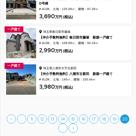
D号棟
# 4LDK
土地：125.09㎡
建物：97.29㎡
3,690
万円 (税込)
一戸建て
埼玉県春日部市藤塚
【仲介手数料無料】春日部市藤塚 新築一戸建て
# 4LDK
土地：108.89㎡
建物：94.19㎡
2,990
万円 (税込)
一戸建て
埼玉県八潮市大字古新田
【仲介手数料無料】八潮市古新田 新築一戸建て
# 4LDK
土地：140㎡
建物：100.44㎡
3,980
万円 (税込)
<
...
11
12
13
14
15
16
17
18
19
20
...
>