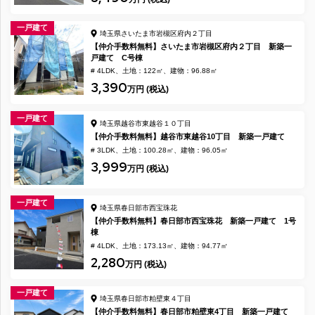
一戸建て
埼玉県さいたま市岩槻区府内２丁目
【仲介手数料無料】さいたま市岩槻区府内２丁目 新築一
戸建て C号棟
# 4LDK
土地：122㎡
建物：96.88㎡
3,390
万円 (税込)
一戸建て
埼玉県越谷市東越谷１０丁目
【仲介手数料無料】越谷市東越谷10丁目 新築一戸建て
# 3LDK
土地：100.28㎡
建物：96.05㎡
3,999
万円 (税込)
一戸建て
埼玉県春日部市西宝珠花
【仲介手数料無料】春日部市西宝珠花 新築一戸建て 1号
棟
# 4LDK
土地：173.13㎡
建物：94.77㎡
2,280
万円 (税込)
一戸建て
埼玉県春日部市粕壁東４丁目
【仲介手数料無料】春日部市粕壁東4丁目 新築一戸建て