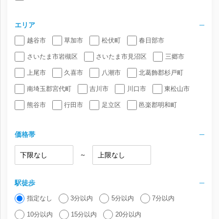
エリア
越谷市
草加市
松伏町
春日部市
さいたま市岩槻区
さいたま市見沼区
三郷市
上尾市
久喜市
八潮市
北葛飾郡杉戸町
南埼玉郡宮代町
吉川市
川口市
東松山市
熊谷市
行田市
足立区
邑楽郡明和町
価格帯
～
駅徒歩
指定なし
3分以内
5分以内
7分以内
10分以内
15分以内
20分以内