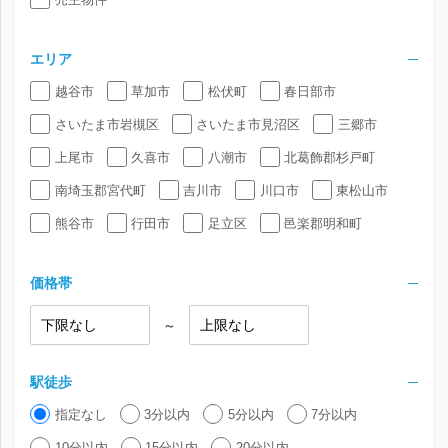
エリア
越谷市
草加市
松伏町
春日部市
さいたま市岩槻区
さいたま市見沼区
三郷市
上尾市
久喜市
八潮市
北葛飾郡杉戸町
南埼玉郡宮代町
吉川市
川口市
東松山市
熊谷市
行田市
足立区
邑楽郡明和町
価格帯
～
駅徒歩
指定なし
3分以内
5分以内
7分以内
10分以内
15分以内
20分以内