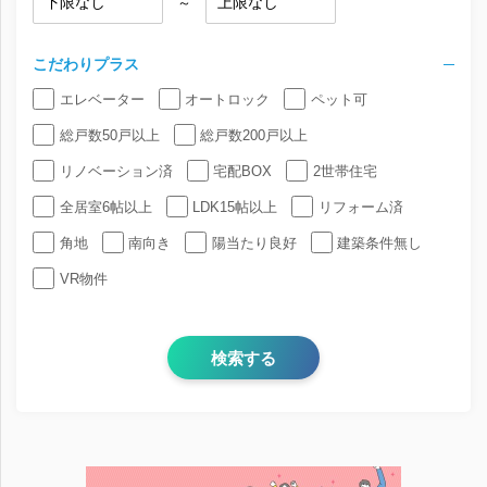
～
こだわりプラス
エレベーター
オートロック
ペット可
総戸数50戸以上
総戸数200戸以上
リノベーション済
宅配BOX
2世帯住宅
全居室6帖以上
LDK15帖以上
リフォーム済
角地
南向き
陽当たり良好
建築条件無し
VR物件
検索する