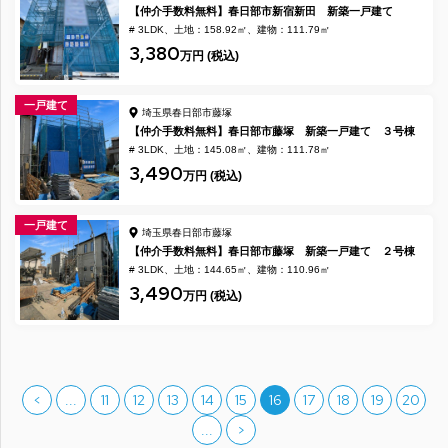
【仲介手数料無料】春日部市新宿新田 新築一戸建て
# 3LDK
土地：158.92㎡
建物：111.79㎡
3,380
万円 (税込)
一戸建て
埼玉県春日部市藤塚
【仲介手数料無料】春日部市藤塚 新築一戸建て ３号棟
# 3LDK
土地：145.08㎡
建物：111.78㎡
3,490
万円 (税込)
一戸建て
埼玉県春日部市藤塚
【仲介手数料無料】春日部市藤塚 新築一戸建て ２号棟
# 3LDK
土地：144.65㎡
建物：110.96㎡
3,490
万円 (税込)
<
...
11
12
13
14
15
16
17
18
19
20
...
>