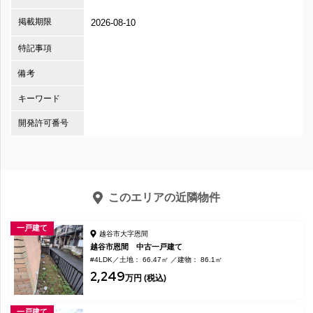
掲載期限
2026-08-10
特記事項
備考
キーワード
開発許可番号
このエリアの近隣物件
一戸建て
越谷市大字恩間
越谷市恩間 中古一戸建て
#4LDK
土地： 66.47㎡
建物： 86.1㎡
2,249
万円 (税込)
一戸建て