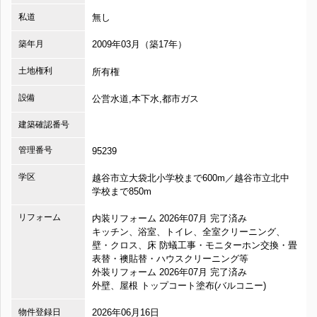
私道
無し
築年月
2009年03月（築17年）
土地権利
所有権
設備
公営水道,本下水,都市ガス
建築確認番号
管理番号
95239
学区
越谷市立大袋北小学校まで600m／越谷市立北中
学校まで850m
リフォーム
内装リフォーム 2026年07月 完了済み
キッチン、浴室、トイレ、全室クリーニング、
壁・クロス、床 防蟻工事・モニターホン交換・畳
表替・襖貼替・ハウスクリーニング等
外装リフォーム 2026年07月 完了済み
外壁、屋根 トップコート塗布(バルコニー)
物件登録日
2026年06月16日