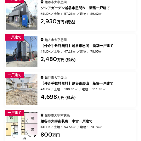
越谷市大字恩間
ソシアガーデン越谷市恩間Ⅳ 新築一戸建て
#4LDK
土地： 57.28㎡
建物： 89.42㎡
2,930
万円 (税込)
一戸建て
越谷市大字恩間
【仲介手数料無料】越谷市恩間 新築一戸建て
#4LDK
土地： 47.18㎡
建物： 78.05㎡
2,480
万円 (税込)
一戸建て
越谷市大字袋山
【仲介手数料無料】越谷市袋山 新築一戸建て
#4LDK
土地： 100.04㎡
建物： 111.88㎡
4,698
万円 (税込)
一戸建て
越谷市大字南荻島
越谷市大字南荻島 中古一戸建て
#4LDK
土地： 54.56㎡
建物： 73.74㎡
800
万円