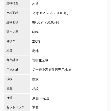
建物構造
木造
土地面積
公簿 102.52㎡（31.01坪）
建物面積
99.36㎡（30.05坪）
建ぺい率
60%
容積率
200%
地目
宅地
都市計画
市街化区域
用途地域
第一種中高層住居専用地域
現状
空家
引渡
相談
接道
東側6m公道
セットバック
不要