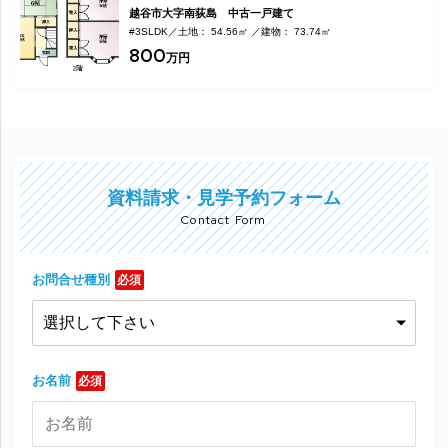
越谷市大字南荻島 中古一戸建て
#3SLDK
土地： 54.56㎡
建物： 73.74㎡
800
万円
資料請求・見学予約フォーム
Contact Form
お問合せ種別
必須
お名前
必須