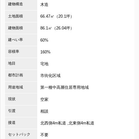
建物構造
木造
土地面積
66.47㎡（20.1坪）
建物面積
86.1㎡（26.04坪）
建ぺい率
60%
容積率
160%
地目
宅地
都市計画
市街化区域
用途地域
第一種中高層住居専用地域
現状
空家
引渡
相談
接道
北西側4m私道 ,北東側4m私道
セットバック
不要