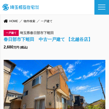
HOME
物件検索
一戸建て
埼玉県春日部市下蛭田
一戸建て
春日部市下蛭田 中古一戸建て 【北越谷店】
2,680
万円 (税込)