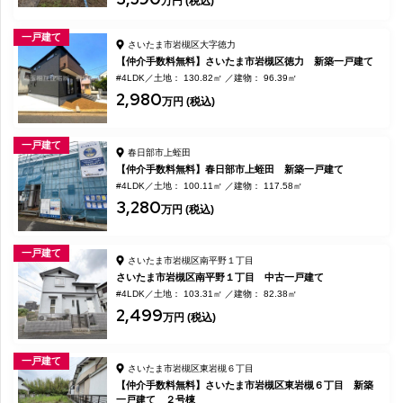
万円 (税込)
一戸建て
さいたま市岩槻区大字徳力
【仲介手数料無料】さいたま市岩槻区徳力 新築一戸建て
#4LDK
土地： 130.82㎡
建物： 96.39㎡
2,980
万円 (税込)
一戸建て
春日部市上蛭田
【仲介手数料無料】春日部市上蛭田 新築一戸建て
#4LDK
土地： 100.11㎡
建物： 117.58㎡
3,280
万円 (税込)
一戸建て
さいたま市岩槻区南平野１丁目
さいたま市岩槻区南平野１丁目 中古一戸建て
#4LDK
土地： 103.31㎡
建物： 82.38㎡
2,499
万円 (税込)
一戸建て
さいたま市岩槻区東岩槻６丁目
【仲介手数料無料】さいたま市岩槻区東岩槻６丁目 新築
一戸建て ２号棟