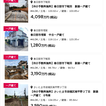
一戸建て
春日部市下蛭田
【仲介手数料無料】春日部市下蛭田 新築一戸建て
#4LDK
土地： 133.62㎡
建物： 103.85㎡
4,098
万円 (税込)
一戸建て
春日部市増富
春日部市増富 中古一戸建て
#4LDK
土地： 119.11㎡
建物： 123.35㎡
1,280
万円 (税込)
一戸建て
春日部市下蛭田
【仲介手数料無料】春日部市下蛭田 新築一戸建て
#4LDK
土地： 99.79㎡
建物： 94.5㎡
3,190
万円 (税込)
一戸建て
さいたま市岩槻区南平野２丁目
【仲介手数料無料】さいたま市岩槻区南平野２丁目 新築
一戸建て E号棟
#4LDK
土地： 134.05㎡
建物： 95.64㎡
3,590