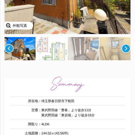
外観写真
所在地：
埼玉県春日部市下蛭田
交通：
東武野田線「豊春」より徒歩11分
東武野田線「東岩槻」より徒歩16分
間取り：
4LDK
土地面積：
144.02㎡(43.56坪)