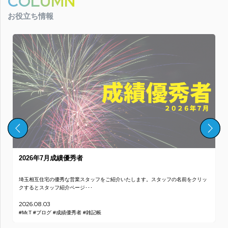
COLUMN
お役立ち情報
2026年7月成績優秀者
埼玉相互住宅の優秀な営業スタッフをご紹介いたします。スタッフの名前をクリッ
クするとスタッフ紹介ページ･･･
2026.08.03
#Mr.T
#ブログ
#成績優秀者
#雑記帳