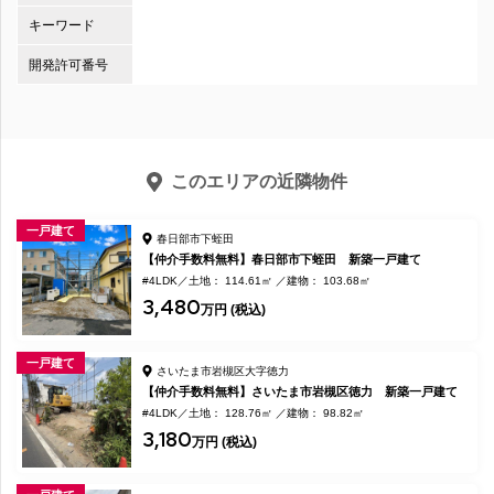
キーワード
開発許可番号
このエリアの近隣物件
一戸建て
春日部市下蛭田
【仲介手数料無料】春日部市下蛭田 新築一戸建て
#4LDK
土地： 114.61㎡
建物： 103.68㎡
3,480
万円 (税込)
一戸建て
さいたま市岩槻区大字徳力
【仲介手数料無料】さいたま市岩槻区徳力 新築一戸建て
#4LDK
土地： 128.76㎡
建物： 98.82㎡
3,180
万円 (税込)