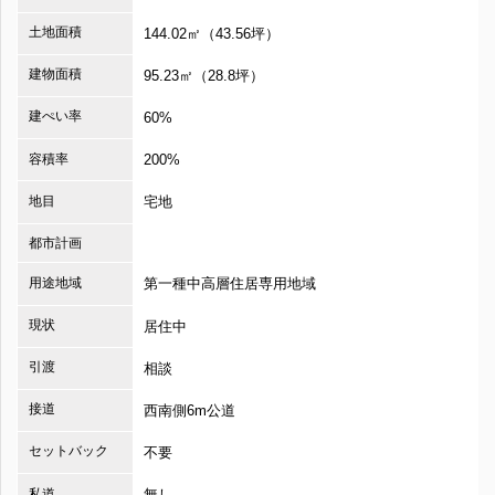
土地面積
144.02㎡（43.56坪）
建物面積
95.23㎡（28.8坪）
建ぺい率
60%
容積率
200%
地目
宅地
都市計画
用途地域
第一種中高層住居専用地域
現状
居住中
引渡
相談
接道
西南側6m公道
セットバック
不要
私道
無し