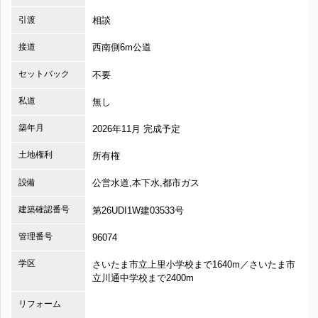
引渡
相談
接道
西南側6m公道
セットバック
不要
私道
無し
築年月
2026年11月 完成予定
土地権利
所有権
設備
公営水道,本下水,都市ガス
建築確認番号
第26UDI1W建03533号
管理番号
96074
学区
さいたま市立上里小学校まで1640m／さいたま市
立川通中学校まで2400m
リフォーム