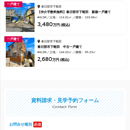
一戸建て
春日部市下蛭田
【仲介手数料無料】春日部市下蛭田 新築一戸建て
#4LDK
土地： 114.61㎡
建物： 103.68㎡
3,480
万円 (税込)
一戸建て
春日部市下蛭田
春日部市下蛭田 中古一戸建て
#4LDK
土地： 144.02㎡
建物： 95.23㎡
2,680
万円 (税込)
資料請求・見学予約フォーム
Contact Form
お問合せ種別
必須