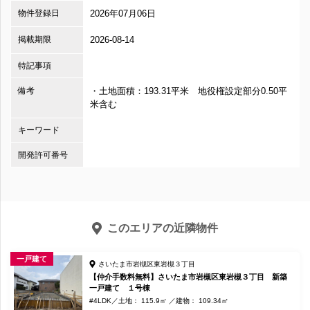
物件登録日
2026年07月06日
掲載期限
2026-08-14
特記事項
備考
・土地面積：193.31平米 地役権設定部分0.50平
米含む
キーワード
開発許可番号
このエリアの近隣物件
一戸建て
さいたま市岩槻区東岩槻３丁目
【仲介手数料無料】さいたま市岩槻区東岩槻３丁目 新築
一戸建て １号棟
#4LDK
土地： 115.9㎡
建物： 109.34㎡