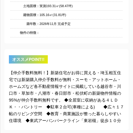
土地面積：
実測193.31㎡(58.47坪)
建物面積：
105.16㎡(31.81坪)
築年数：
2026年11月 完成予定
物件の特徴：
オススメPOINT!!
【仲介手数料無料！】新築住宅がお得に買える・埼玉相互住
宅では新築購入仲介手数料が無料・スーモ・アットホーム・
ホームズなど各不動産情報サイトに掲載している越谷市・川
口市・草加市・八潮市・春日部市・松伏町の新築物件情報の
95%が仲介手数料無料です。 ◆全居室に収納がある４ＬＤ
Ｋ・・パントリー ◆駐車２台可(車種による) ◆広々１７
帖のリビング空間 ◆教育・商業施設が整った暮らしやすい
住環境 ◆東武アーバンパークライン「東岩槻」徒歩１０分