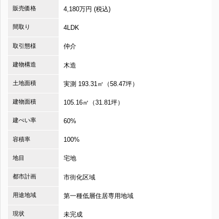
販売価格
4,180万円 (税込)
間取り
4LDK
取引態様
仲介
建物構造
木造
土地面積
実測 193.31㎡（58.47坪）
建物面積
105.16㎡（31.81坪）
建ぺい率
60%
容積率
100%
地目
宅地
都市計画
市街化区域
用途地域
第一種低層住居専用地域
現状
未完成