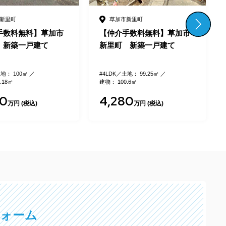
新里町
草加市谷塚仲町
手数料無料】草加市
【仲介手数料無料】草加市
 新築一戸建て
谷塚仲町 新築一戸建て B
号棟
地： 99.25㎡
#4LDK
土地： 132.47㎡
.6㎡
建物： 97.49㎡
80
4,790
万円 (税込)
万円 (税込)
フォーム