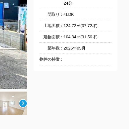
24分
間取り：
4LDK
土地面積：
124.72㎡(37.72坪)
建物面積：
104.34㎡(31.56坪)
築年数：
2026年05月
物件の特徴：
間取図