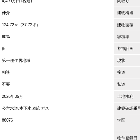
4,499万円 (税込)
間取り
仲介
建物構造
124.72㎡（37.72坪）
建物面積
60%
容積率
田
都市計画
第一種住居地域
現状
相談
接道
不要
私道
2026年05月
土地権利
公営水道,本下水,都市ガス
建築確認番
88076
学区
物件登録日