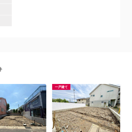
件
一戸建て
一