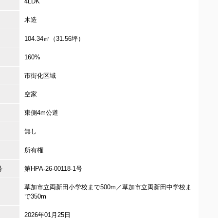
4LDK
木造
104.34㎡（31.56坪）
160%
市街化区域
空家
東側4m公道
無し
所有権
号
第HPA-26-00118-1号
草加市立両新田小学校まで500m／草加市立両新田中学校ま
で350m
2026年01月25日