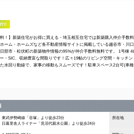
T!!
料！】新築住宅がお得に買える・埼玉相互住宅では新築購入仲介手数料
ホーム・ホームズなど各不動産情報サイトに掲載している越谷市・川口
日部市・松伏町の新築物件情報の95%が仲介手数料無料です。 1号棟 4L
リー・SIC、収納豊富な間取りです！広々19帖のリビング空間・キッチン
た水回り動線で、家事の移動もスムーズです！駐車スペース2台可(車種
報
東武伊勢崎線「谷塚」より徒歩23分
所在地
日暮里舎人ライナー「見沼代親水公園」より徒歩24分