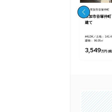
草加市谷塚仲町
草加市谷塚仲町
加市
草加市谷塚仲町 中古一戸
【仲介手数料無
建
建て
谷塚仲町 新築
#4LDK
土地： 141.47㎡
#4LDK
土地： 62.5
建物： 96.05㎡
建物： 97.81㎡
3,549
3,990
万円 (税込)
万円 (