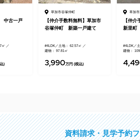
草加市新里町
草加市
料】草加市
【仲介手数料無料】草加市
【仲介
一戸建て
新里町 新築一戸建て
新里町
7㎡
#4LDK
土地： 100㎡
#4LDK
土
建物： 109.18㎡
建物： 100
4,490
4,2
税込)
万円 (税込)
資料請求・見学予約