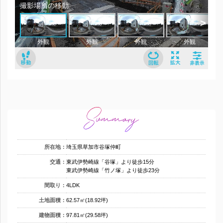
所在地：
埼玉県草加市谷塚仲町
交通：
東武伊勢崎線「谷塚」より徒歩15分
東武伊勢崎線「竹ノ塚」より徒歩23分
間取り：
4LDK
土地面積：
62.57㎡(18.92坪)
建物面積：
97.81㎡(29.58坪)