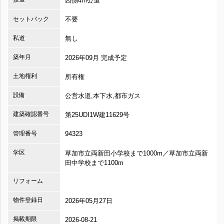
西側4m公道
セットバック
不要
私道
無し
築年月
2026年09月 完成予定
土地権利
所有権
設備
公営水道,本下水,都市ガス
建築確認番号
第25UDI1W建11629号
管理番号
94323
学区
草加市立両新田小学校まで1000m／草加市立両新
田中学校まで1100m
リフォーム
物件登録日
2026年05月27日
掲載期限
2026-08-21