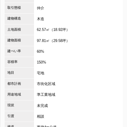
取引態様
仲介
建物構造
木造
土地面積
62.57㎡（18.92坪）
建物面積
97.81㎡（29.58坪）
建ぺい率
60%
容積率
150%
地目
宅地
都市計画
市街化区域
用途地域
準工業地域
現状
未完成
引渡
相談
接道