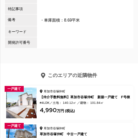
特記事項
備考
・車庫面積：8.69平米
キーワード
開発許可番号
このエリアの近隣物件
一戸建て
草加市谷塚仲町
【仲介手数料無料】草加市谷塚仲町 新築一戸建て F号棟
#4LDK
土地： 140.12㎡
建物： 101.84㎡
4,990
万円 (税込)
一戸建て
草加市谷塚仲町
草加市谷塚仲町 中古一戸建て