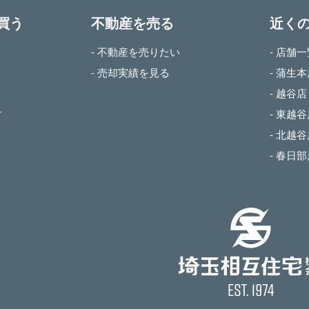
買う
不動産を売る
近く
- 不動産を売りたい
- 店舗
- 売却実績を見る
- 蒲生
- 越谷店
す
- 東越
- 北越
- 春日