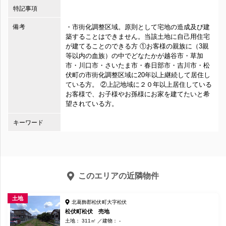
特記事項
備考
・市街化調整区域。原則として宅地の造成及び建
築することはできません。当該土地に自己用住宅
が建てることのできる方 ①お客様の親族に（3親
等以内の血族）の中でどなたかが越谷市・草加
市・川口市・さいたま市・春日部市・吉川市・松
伏町の市街化調整区域に20年以上継続して居住し
ている方。 ②上記地域に２０年以上居住している
お客様で、お子様やお孫様にお家を建てたいと希
望されている方。
キーワード
このエリアの近隣物件
土地
北葛飾郡松伏町大字松伏
松伏町松伏 売地
土地： 311㎡
建物： -