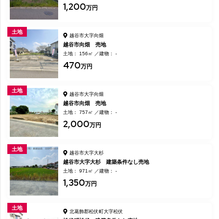
1,200
万円
土地
越谷市大字向畑
越谷市向畑 売地
土地： 156㎡
建物： -
470
万円
土地
越谷市大字向畑
越谷市向畑 売地
土地： 757㎡
建物： -
2,000
万円
土地
越谷市大字大杉
越谷市大字大杉 建築条件なし売地
土地： 971㎡
建物： -
1,350
万円
土地
北葛飾郡松伏町大字松伏