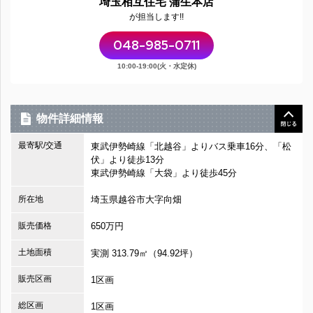
埼玉相互住宅 蒲生本店
が担当します!!
048-985-0711
10:00-19:00(火・水定休)
物件詳細情報
最寄駅/交通
東武伊勢崎線「北越谷」よりバス乗車16分、「松
伏」より徒歩13分
東武伊勢崎線「大袋」より徒歩45分
所在地
埼玉県越谷市大字向畑
販売価格
650万円
土地面積
実測 313.79㎡（94.92坪）
販売区画
1区画
総区画
1区画