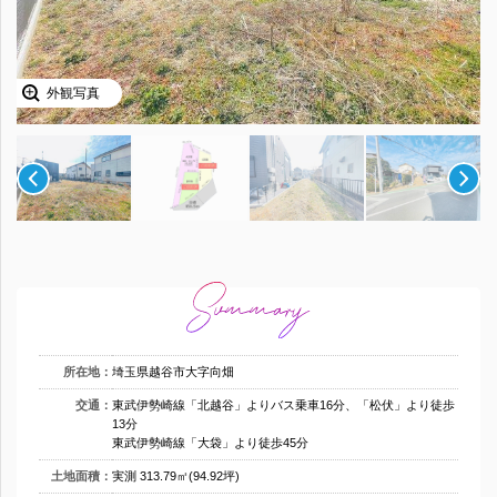
外観写真
所在地：
埼玉県越谷市大字向畑
交通：
東武伊勢崎線「北越谷」よりバス乗車16分、「松伏」より徒歩
13分
東武伊勢崎線「大袋」より徒歩45分
土地面積：
実測 313.79㎡(94.92坪)