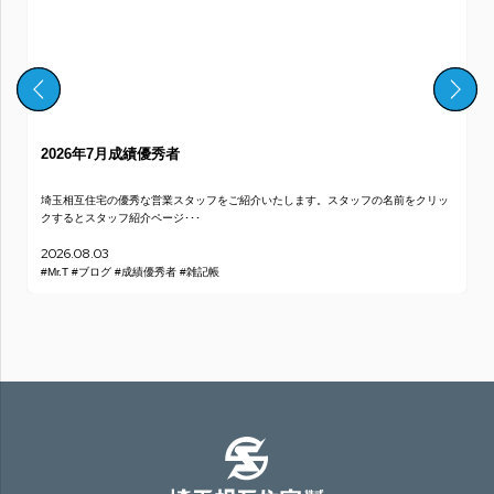
績優秀者
信頼できる不動産
秀な営業スタッフをご紹介いたします。スタッフの名前をクリッ
不動産の購入を考えた際
介ページ･･･
とに熱心になります。 しか
2026.05.10
績優秀者
#雑記帳
#Mr.T
#不動産購入