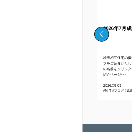
ダーの
蒲生本店 ネットワーク
2026年7月
障害復旧のお知らせ
ご愛顧い
平素より弊社をご利用いただき、
埼玉相互住宅の優
ございま
誠にありがとうございます。2026
フをご紹介いたし
約者様へ
年6月4日より発生しておりました
の名前をクリック
ネッ･･･
紹介ページ･･･
2026.06.15
2026.08.03
#Mr.T
#ブログ
#成