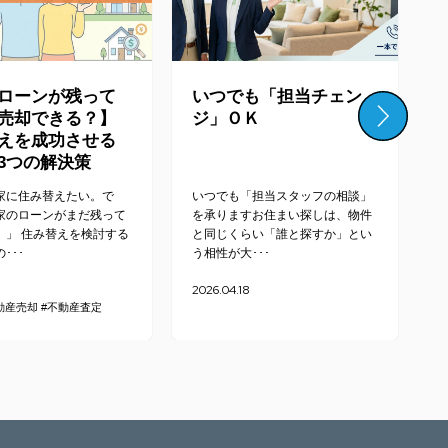
ローンが残って
いつでも「担当チェン
売却できる？】
ジ」ＯＫ
えを成功させる
3つの解決策
家に住み替えたい。で
いつでも「担当スタッフの相談」
家のローンがまだ残って
を承りますお住まい探しは、物件
、」 住み替えを検討する
と同じくらい「誰と探すか」とい
･･･
う相性が大･･･
2026.04.18
2
動産売却
#不動産査定