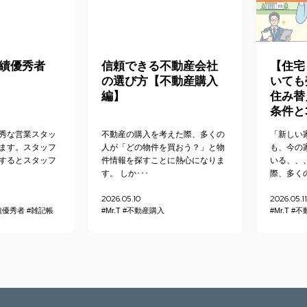
成績優秀者
信頼できる不動産会社
【住宅
の選び方【不動産購入
いても
編】
住み替
条件と
秀な営業スタッ
不動産の購入を考えた際、多くの
「新しい
ます。スタッフ
人が「どの物件を買おう？」と物
も、今の
するとスタッフ
件情報を探すことに熱心になりま
いる、、
す。 しか･･･
際、多くの
2026.05.10
2026.05.11
績優秀者
#雑記帳
#Mr.T
#不動産購入
#Mr.T
#不