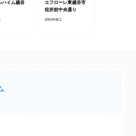
ルハイム越谷
エフローレ東越谷市
役所前中央通り
工
2002年竣工
ム