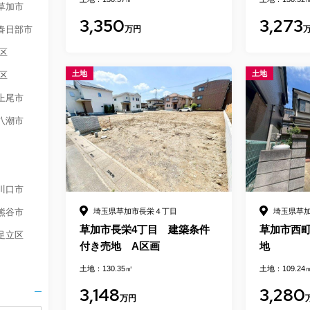
草加市
3,350
3,273
春日部市
万円
区
土地
土地
区
上尾市
八潮市
川口市
埼玉県草加市長栄４丁目
埼玉県草
熊谷市
草加市長栄4丁目 建築条件
草加市西
足立区
付き売地 A区画
地
土地：130.35㎡
土地：109.24
3,148
3,280
万円