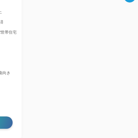
上
済
2世帯住宅
南向き
る