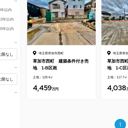
3年以内
10年以内
20年以内
埼玉県草加市西町
埼玉県草
草加市西町 建築条件付き売
草加市西
地 1-B区画
地 1-C区
土地：129.4㎡
土地：117.7㎡
4,459
4,038
万円
1