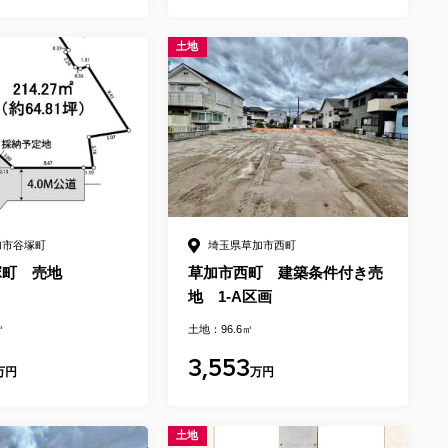
土地
加市谷塚町
埼玉県草加市西町
塚町 売地
草加市西町 建築条件付き売
地 1-A区画
㎡
土地：96.6㎡
3,553
万円
万円
土地