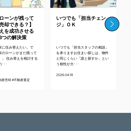
ローンが残って
いつでも「担当チェン
売却できる？】
ジ」ＯＫ
えを成功させる
3つの解決策
家に住み替えたい。で
いつでも「担当スタッフの相談」
家のローンがまだ残って
を承りますお住まい探しは、物件
、」 住み替えを検討する
と同じくらい「誰と探すか」とい
･･･
う相性が大･･･
2026.04.18
2
動産売却
#不動産査定