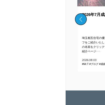
ダーの
蒲生本店 ネットワーク
2026年7月
障害復旧のお知らせ
ご愛顧い
平素より弊社をご利用いただき、
埼玉相互住宅の優
ございま
誠にありがとうございます。2026
フをご紹介いたし
約者様へ
年6月4日より発生しておりました
の名前をクリック
ネッ･･･
紹介ページ･･･
2026.06.15
2026.08.03
#Mr.T
#ブログ
#成