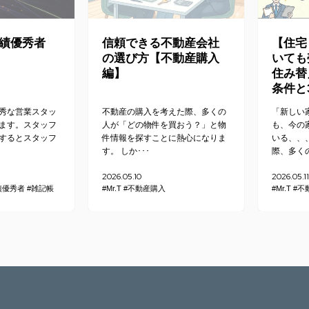
成績優秀者
信頼できる不動産会社
【住宅
の選び方【不動産購入
いても
編】
住み替
条件と
秀な営業スタッ
不動産の購入を考えた際、多くの
「新しい
ます。スタッフ
人が「どの物件を買おう？」と物
も、今の
するとスタッフ
件情報を探すことに熱心になりま
いる、、
す。 しか･･･
際、多くの
2026.05.10
2026.05.11
績優秀者
#雑記帳
#Mr.T
#不動産購入
#Mr.T
#不