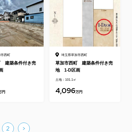
加市西町
埼玉県草加市西町
町 建築条件付き売
草加市西町 建築条件付き売
画
地 1-D区画
土地：101.1㎡
4,096
万円
万円
2
>