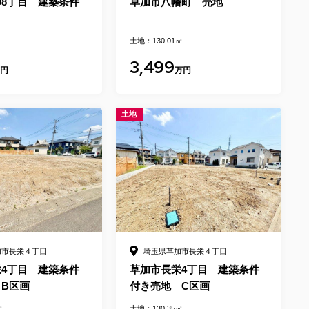
8丁目 建築条件
草加市八幡町 売地
土地：130.01㎡
3,499
万円
万円
土地
加市長栄４丁目
埼玉県草加市長栄４丁目
4丁目 建築条件
草加市長栄4丁目 建築条件
B区画
付き売地 C区画
㎡
土地：130.35㎡