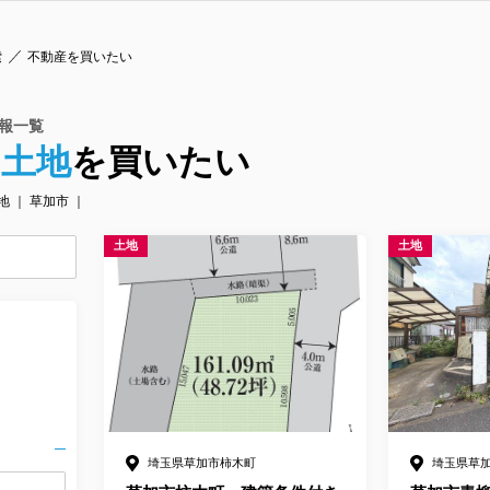
索
不動産を買いたい
報一覧
の
土地
を買いたい
土地 ｜ 草加市 ｜
土地
土地
埼玉県草加市柿木町
埼玉県草