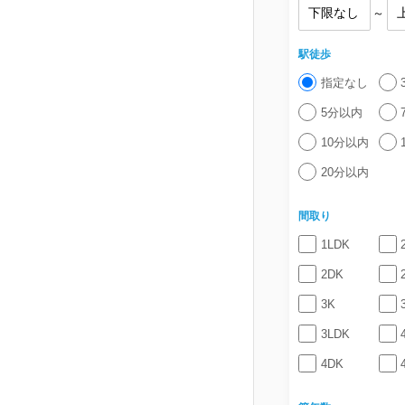
～
駅徒歩
指定なし
5分以内
10分以内
20分以内
間取り
1LDK
2DK
3K
3LDK
4DK