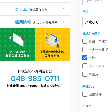
コラム
お役立ち情報
学区
採用情報
新しい人材募集中
種別から探す
新築一戸建て
中古一戸建て
土地
マンション
お電話でのお問合せは
事業用
048-985-0711
営業時間 10:00 ｰ19:00（毎週火･水定休）
共通設定
売主物件
エリア