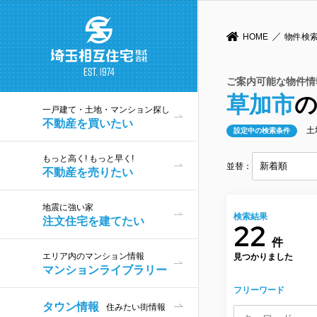
HOME
物件検
ご案内可能な物件情
草加市
一戸建て・土地・マンション探し
不動産を買いたい
設定中の検索条件
もっと高く! もっと早く!
並替：
不動産を売りたい
地震に強い家
検索結果
注文住宅を建てたい
22
件
エリア内のマンション情報
見つかりました
マンションライブラリー
フリーワード
タウン情報
住みたい街情報