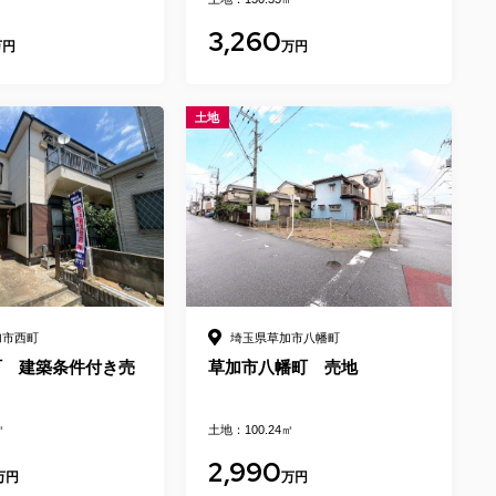
3,260
万円
万円
土地
加市西町
埼玉県草加市八幡町
町 建築条件付き売
草加市八幡町 売地
㎡
土地：100.24㎡
2,990
万円
万円