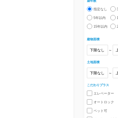
築年数
指定なし
5年以内
15年以内
建物面積
～
土地面積
～
こだわりプラス
エレベーター
オートロック
ペット可