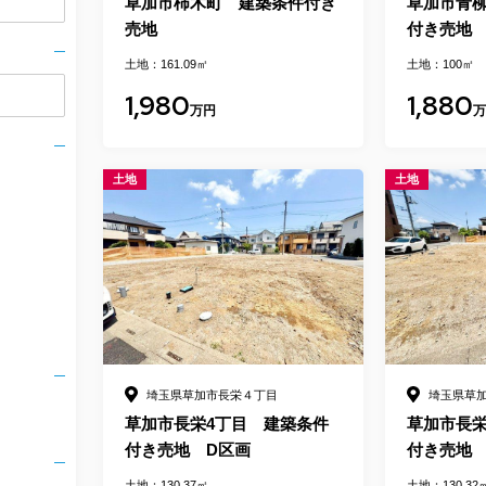
草加市柿木町 建築条件付き
草加市青柳
売地
付き売地
土地：161.09㎡
土地：100㎡
1,980
1,880
万円
土地
土地
埼玉県草加市長栄４丁目
埼玉県草
草加市長栄4丁目 建築条件
草加市長栄
付き売地 D区画
付き売地 
土地：130.37㎡
土地：130.32