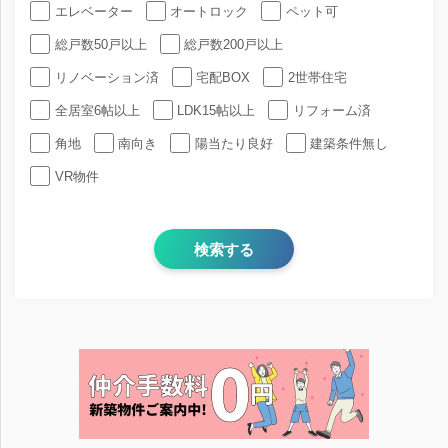
エレベーター
オートロック
ペット可
総戸数50戸以上
総戸数200戸以上
リノベーション済
宅配BOX
2世帯住宅
全居室6帖以上
LDK15帖以上
リフォーム済
角地
南向き
陽当たり良好
建築条件無し
VR物件
検索する