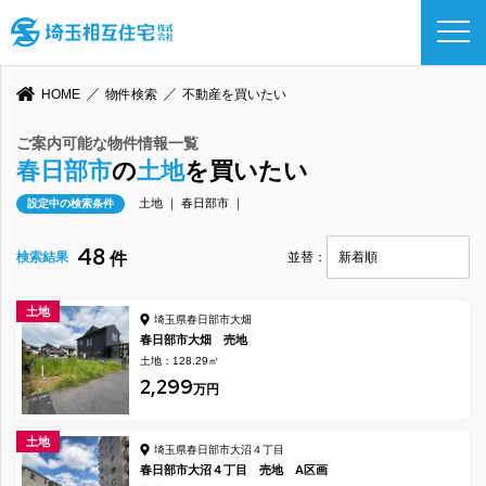
HOME
物件検索
不動産を買いたい
ご案内可能な物件情報一覧
春日部市
の
土地
を買いたい
土地 ｜ 春日部市 ｜
設定中の検索条件
48
検索結果
件
並替：
土地
埼玉県春日部市大畑
春日部市大畑 売地
土地：128.29㎡
2,299
万円
土地
埼玉県春日部市大沼４丁目
春日部市大沼４丁目 売地 A区画