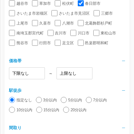
越谷市
草加市
松伏町
春日部市
さいたま市岩槻区
さいたま市見沼区
三郷市
上尾市
久喜市
八潮市
北葛飾郡杉戸町
南埼玉郡宮代町
吉川市
川口市
東松山市
熊谷市
行田市
足立区
邑楽郡明和町
価格帯
～
駅徒歩
指定なし
3分以内
5分以内
7分以内
10分以内
15分以内
20分以内
間取り