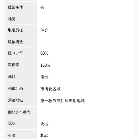
建築条件
有
地勢
取引態様
仲介
建物構造
建ぺい率
60%
容積率
150%
地目
宅地
都市計画
市街化区域
用途地域
第一種低層住居専用地域
開発許可番号
現状
更地
引渡
相談