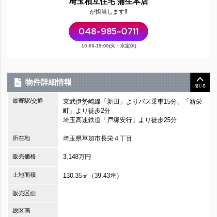
埼玉相互住宅 蒲生本店
が担当します!!
048-985-0711
10:00-19:00(火・水定休)
物件詳細情報
最寄駅/交通
東武伊勢崎線「新田」よりバス乗車15分、「新栄
町」より徒歩2分
埼玉高速鉄道「戸塚安行」より徒歩25分
所在地
埼玉県草加市長栄４丁目
販売価格
3,148万円
土地面積
130.35㎡（39.43坪）
販売区画
総区画