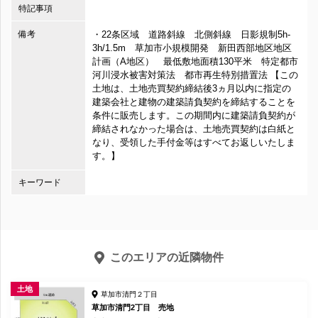
特記事項
備考
・22条区域 道路斜線 北側斜線 日影規制5h-
3h/1.5m 草加市小規模開発 新田西部地区地区
計画（A地区） 最低敷地面積130平米 特定都市
河川浸水被害対策法 都市再生特別措置法 【この
土地は、土地売買契約締結後3ヵ月以内に指定の
建築会社と建物の建築請負契約を締結することを
条件に販売します。この期間内に建築請負契約が
締結されなかった場合は、土地売買契約は白紙と
なり、受領した手付金等はすべてお返しいたしま
す。】
キーワード
このエリアの近隣物件
土地
草加市清門２丁目
草加市清門2丁目 売地