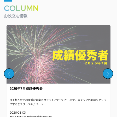
COLUMN
お役立ち情報
2026年7月成績優秀者
埼玉相互住宅の優秀な営業スタッフをご紹介いたします。スタッフの名前をクリッ
クするとスタッフ紹介ページ･･･
2026.08.03
#Mr.T
#ブログ
#成績優秀者
#雑記帳