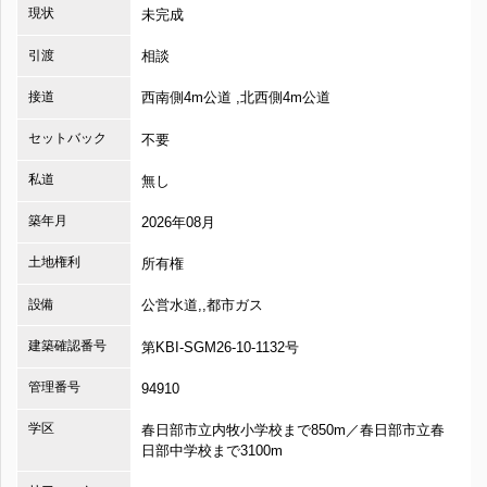
現状
未完成
引渡
相談
接道
西南側4m公道 ,北西側4m公道
セットバック
不要
私道
無し
築年月
2026年08月
土地権利
所有権
設備
公営水道,,都市ガス
建築確認番号
第KBI-SGM26-10-1132号
管理番号
94910
学区
春日部市立内牧小学校まで850m／春日部市立春
日部中学校まで3100m