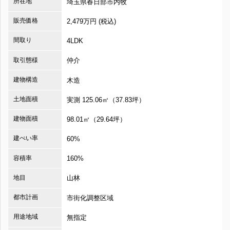
所在地
埼玉県春日部市内牧
販売価格
2,479万円 (税込)
間取り
4LDK
取引態様
仲介
建物構造
木造
土地面積
実測 125.06㎡（37.83坪）
建物面積
98.01㎡（29.64坪）
建ぺい率
60%
容積率
160%
地目
山林
都市計画
市街化調整区域
用途地域
無指定