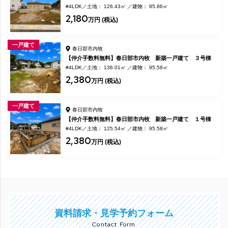
#4LDK
土地： 126.43㎡
建物： 85.86㎡
2,180
万円 (税込)
一戸建て
春日部市内牧
【仲介手数料無料】春日部市内牧 新築一戸建て ３号棟
#4LDK
土地： 136.01㎡
建物： 95.58㎡
2,380
万円 (税込)
一戸建て
春日部市内牧
【仲介手数料無料】春日部市内牧 新築一戸建て １号棟
#4LDK
土地： 125.54㎡
建物： 95.58㎡
2,380
万円 (税込)
資料請求・見学予約フォーム
Contact Form