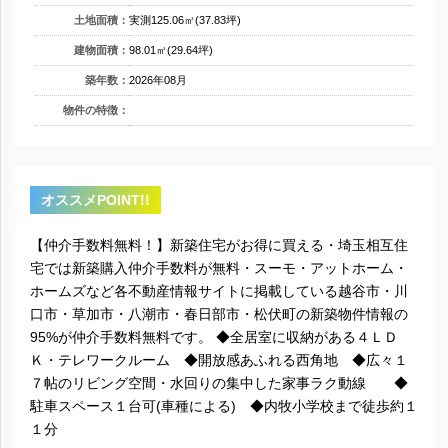
土地面積：
実測125.06㎡(37.83坪)
建物面積：
98.01㎡(29.64坪)
築年数：
2026年08月
物件の特徴：
オススメPOINT!!
【仲介手数料無料！】新築住宅がお得に買える・埼玉相互住
宅では新築購入仲介手数料が無料・スーモ・アットホーム・
ホームズなど各不動産情報サイトに掲載している越谷市・川
口市・草加市・八潮市・春日部市・松伏町の新築物件情報の
95%が仲介手数料無料です。 ◆全居室に収納がある４ＬＤ
Ｋ・テレワークルーム ◆開放感あふれる西角地 ◆広々１
７帖のリビング空間・水回りの集中した家事ラク動線 ◆
駐車スペース１台可(車種による) ◆内牧小学校まで徒歩約１
１分