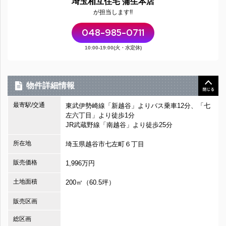
埼玉相互住宅 蒲生本店
が担当します!!
048-985-0711
10:00-19:00(火・水定休)
物件詳細情報
最寄駅/交通
東武伊勢崎線「新越谷」よりバス乗車12分、「七
左六丁目」より徒歩1分
JR武蔵野線「南越谷」より徒歩25分
所在地
埼玉県越谷市七左町６丁目
販売価格
1,996万円
土地面積
200㎡（60.5坪）
販売区画
総区画