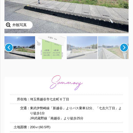
外観写真
所在地：
埼玉県越谷市七左町６丁目
交通：
東武伊勢崎線「新越谷」よりバス乗車12分、「七左六丁目」よ
り徒歩1分
JR武蔵野線「南越谷」より徒歩25分
土地面積：
200㎡(60.5坪)