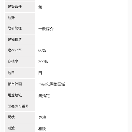
建築条件
無
地勢
取引態様
一般媒介
建物構造
建ぺい率
60%
容積率
200%
地目
田
都市計画
市街化調整区域
用途地域
無指定
開発許可番号
現状
更地
引渡
相談