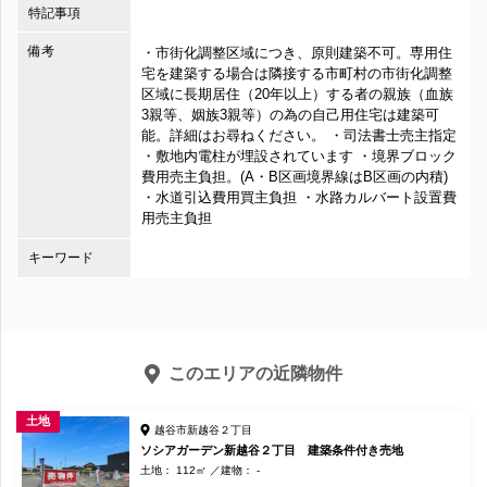
特記事項
備考
・市街化調整区域につき、原則建築不可。専用住
宅を建築する場合は隣接する市町村の市街化調整
区域に長期居住（20年以上）する者の親族（血族
3親等、姻族3親等）の為の自己用住宅は建築可
能。詳細はお尋ねください。 ・司法書士売主指定
・敷地内電柱が埋設されています ・境界ブロック
費用売主負担。(A・B区画境界線はB区画の内積)
・水道引込費用買主負担 ・水路カルバート設置費
用売主負担
キーワード
このエリアの近隣物件
土地
越谷市新越谷２丁目
ソシアガーデン新越谷２丁目 建築条件付き売地
土地： 112㎡
建物： -