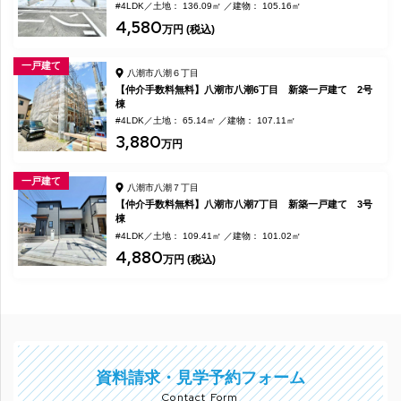
#4LDK
土地： 136.09㎡
建物： 105.16㎡
4,580
万円 (税込)
一戸建て
八潮市八潮６丁目
【仲介手数料無料】八潮市八潮6丁目 新築一戸建て 2号
棟
#4LDK
土地： 65.14㎡
建物： 107.11㎡
3,880
万円
一戸建て
八潮市八潮７丁目
【仲介手数料無料】八潮市八潮7丁目 新築一戸建て 3号
棟
#4LDK
土地： 109.41㎡
建物： 101.02㎡
4,880
万円 (税込)
資料請求・見学予約フォーム
Contact Form