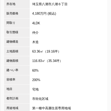
所在地
埼玉県八潮市八潮６丁目
販売価格
4,180万円 (税込)
間取り
4LDK
取引態様
仲介
建物構造
木造
土地面積
63.36㎡（19.16坪）
建物面積
116.83㎡（35.34坪）
建ぺい率
60%
容積率
200%
地目
宅地
都市計画
市街化区域
用途地域
第一種中高層住居専用地域