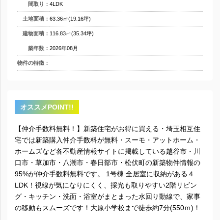
間取り：
4LDK
土地面積：
63.36㎡(19.16坪)
建物面積：
116.83㎡(35.34坪)
築年数：
2026年08月
物件の特徴：
オススメPOINT!!
【仲介手数料無料！】新築住宅がお得に買える・埼玉相互住
宅では新築購入仲介手数料が無料・スーモ・アットホーム・
ホームズなど各不動産情報サイトに掲載している越谷市・川
口市・草加市・八潮市・春日部市・松伏町の新築物件情報の
95%が仲介手数料無料です。 1号棟 全居室に収納がある４
LDK！視線が気になりにくく、採光も取りやすい2階リビン
グ・キッチン・洗面・浴室がまとまった水回り動線で、家事
の移動もスムーズです！大原小学校まで徒歩約7分(550ｍ)！