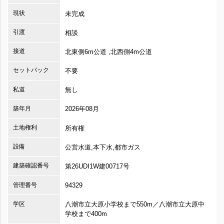
現状
未完成
引渡
相談
接道
北東側6m公道 ,北西側4m公道
セットバック
不要
私道
無し
築年月
2026年08月
土地権利
所有権
設備
公営水道,本下水,都市ガス
建築確認番号
第26UDI1W建00717号
管理番号
94329
学区
八潮市立大原小学校まで550m／八潮市立大原中
学校まで400m