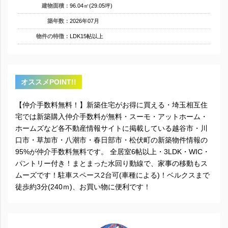
建物面積：
96.04㎡(29.05坪)
築年数：
2026年07月
物件の特徴：
LDK15帖以上
オススメPOINT!!
【仲介手数料無料！】新築住宅がお得に買える・埼玉相互住
宅では新築購入仲介手数料が無料・スーモ・アットホーム・
ホームズなど各不動産情報サイトに掲載している越谷市・川
口市・草加市・八潮市・春日部市・松伏町の新築物件情報の
95%が仲介手数料無料です。 全居室6帖以上・3LDK・WIC・
パントリー付き！まとまった水回り動線で、家事の移動もス
ムーズです！駐車スペース2台可(車種による)！ベルクスまで
徒歩約3分(240ｍ)、お買い物に便利です！