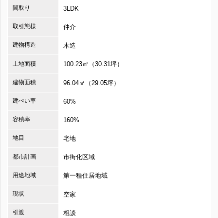
間取り
3LDK
取引態様
仲介
建物構造
木造
土地面積
100.23㎡（30.31坪）
建物面積
96.04㎡（29.05坪）
建ぺい率
60%
容積率
160%
地目
宅地
都市計画
市街化区域
用途地域
第一種住居地域
現状
空家
引渡
相談