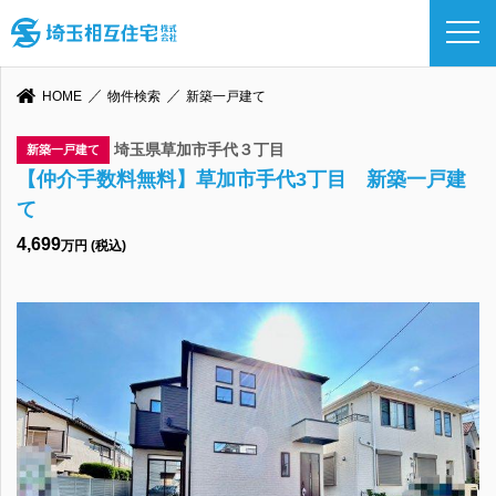
HOME
物件検索
新築一戸建て
埼玉県草加市手代３丁目
新築一戸建て
【仲介手数料無料】草加市手代3丁目 新築一戸建
て
4,699
万円 (税込)