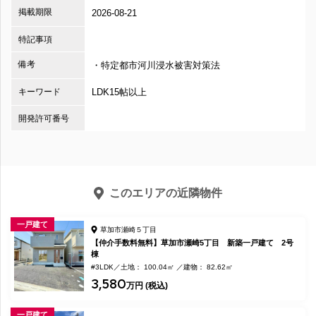
掲載期限
2026-08-21
特記事項
備考
・特定都市河川浸水被害対策法
キーワード
LDK15帖以上
開発許可番号
このエリアの近隣物件
一戸建て
草加市瀬崎５丁目
【仲介手数料無料】草加市瀬崎5丁目 新築一戸建て 2号
棟
#3LDK
土地： 100.04㎡
建物： 82.62㎡
3,580
万円 (税込)
一戸建て