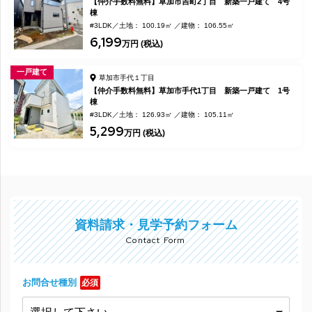
【仲介手数料無料】草加市吉町2丁目 新築一戸建て 4号
棟
#3LDK
土地： 100.19㎡
建物： 106.55㎡
6,199
万円 (税込)
一戸建て
草加市手代１丁目
【仲介手数料無料】草加市手代1丁目 新築一戸建て 1号
棟
#3LDK
土地： 126.93㎡
建物： 105.11㎡
5,299
万円 (税込)
資料請求・見学予約フォーム
Contact Form
お問合せ種別
必須