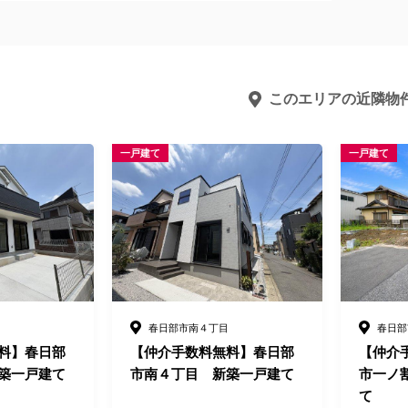
このエリアの近隣物
一戸建て
一戸建て
春日部市一ノ割４丁目
春日部
料】春日部
【仲介手数料無料】春日部
【仲介
築一戸建て
市一ノ割4丁目 新築一戸建
市一ノ
て
て G