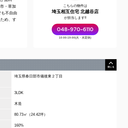
こちらの物件は
市・草加
埼玉相互住宅 北越谷店
でも不自由
が担当します!!
るため、す
048-970-6110
10:00-19:00(火・水定休)
埼玉県春日部市備後東２丁目
間取図
3LDK
木造
80.73㎡（24.42坪）
160%