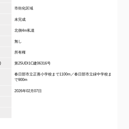
市街化区域
未完成
北側4m私道
無し
所有権
号
第25UDI1C建06316号
春日部市立正善小学校まで1100m／春日部市立緑中学校ま
で900m
2026年02月07日