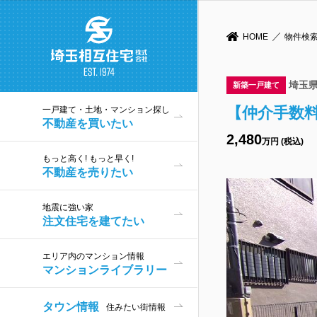
HOME
物件検
埼玉
新築一戸建て
【仲介手数
一戸建て・土地・マンション探し
不動産を買いたい
2,480
万円 (税込)
もっと高く! もっと早く!
不動産を売りたい
地震に強い家
注文住宅を建てたい
エリア内のマンション情報
マンションライブラリー
タウン情報
住みたい街情報