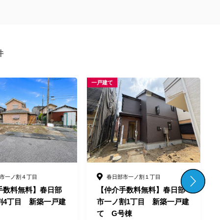
件
一戸建て
一
市一ノ割１丁目
春日部市一ノ割１丁目
手数料無料】春日部
【仲介手数料無料】春日部
割1丁目 新築一戸建
市一ノ割1丁目 新築一戸建
号棟
て H号棟