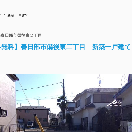
索
新築一戸建て
県春日部市備後東２丁目
料無料】春日部市備後東二丁目 新築一戸建て