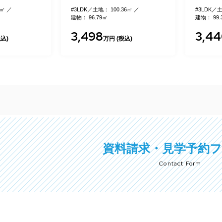
36㎡
#3LDK
土地： 102㎡
#3LDK
土
建物： 99.36㎡
建物： 96.
3,440
3,39
込)
万円 (税込)
資料請求・見学予約
Contact Form