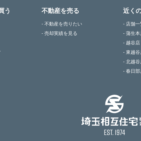
買う
不動産を売る
近く
- 不動産を売りたい
- 店舗
- 売却実績を見る
- 蒲生
- 越谷店
す
- 東越
- 北越
- 春日