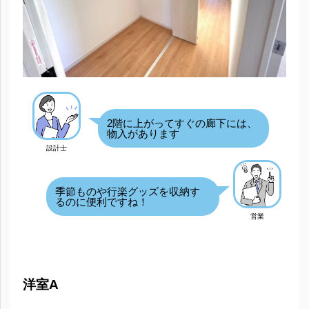
2階に上がってすぐの廊下には、
物入があります
設計士
季節ものや行楽グッズを収納す
るのに便利ですね！
営業
洋室A