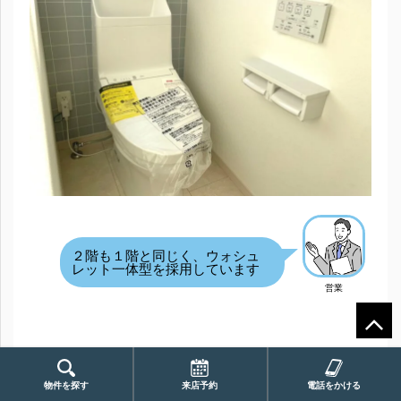
２階も１階と同じく、ウォシュ
レット一体型を採用しています
営業
【内覧会実施中】埼玉相互住宅の新築住宅
物件を探す
来店予約
電話をかける