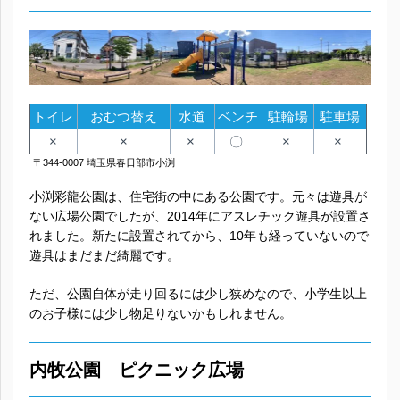
トイレ
おむつ替え
水道
ベンチ
駐輪場
駐車場
×
×
×
〇
×
×
〒344-0007 埼玉県春日部市小渕
小渕彩龍公園は、住宅街の中にある公園です。元々は遊具が
ない広場公園でしたが、2014年にアスレチック遊具が設置さ
れました。新たに設置されてから、10年も経っていないので
遊具はまだまだ綺麗です。
ただ、公園自体が走り回るには少し狭めなので、小学生以上
のお子様には少し物足りないかもしれません。
内牧公園 ピクニック広場