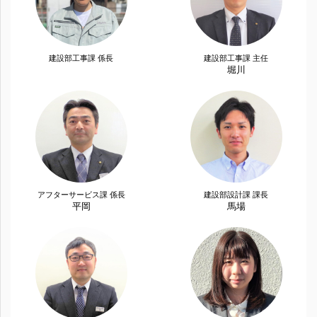
建設部工事課 係長
建設部工事課 主任
堀川
アフターサービス課 係長
建設部設計課 課長
平岡
馬場