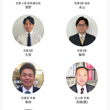
営業３課 部長兼店長
営業3課 係長
濱野
永山
営業3課
営業3課
古賀
飯田
営業部 常務
仕入部 常務
青柿
高橋(重)