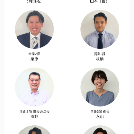
澤田(拓)
山本（優）
営業2課
営業2課
栗原
板橋
営業３課 部長兼店長
営業3課 係長
濱野
永山