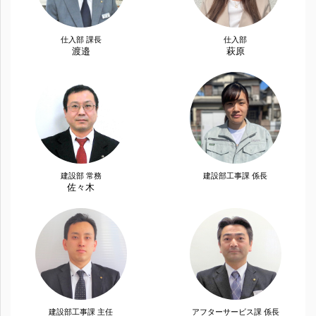
仕入部 課長
仕入部
渡邉
萩原
建設部 常務
建設部工事課 係長
佐々木
建設部工事課 主任
アフターサービス課 係長