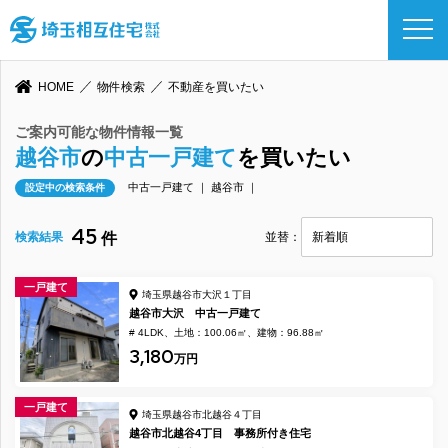
HOME
物件検索
不動産を買いたい
ご案内可能な物件情報一覧
越谷市
の
中古一戸建て
を買いたい
中古一戸建て ｜ 越谷市 ｜
設定中の検索条件
45
検索結果
件
並替：
一戸建て
埼玉県越谷市大沢１丁目
越谷市大沢 中古一戸建て
# 4LDK
土地：100.06㎡
建物：96.88㎡
3,180
万円
一戸建て
埼玉県越谷市北越谷４丁目
越谷市北越谷4丁目 事務所付き住宅