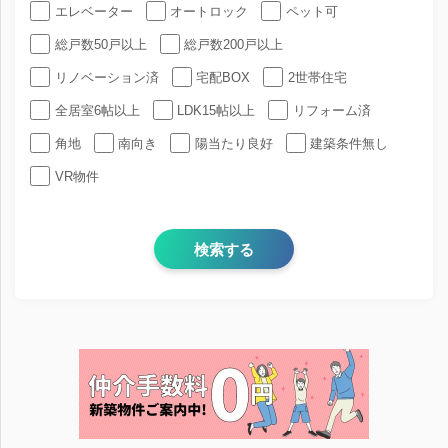
エレベーター
オートロック
ペット可
総戸数50戸以上
総戸数200戸以上
リノベーション済
宅配BOX
2世帯住宅
全居室6帖以上
LDK15帖以上
リフォーム済
角地
南向き
陽当たり良好
建築条件無し
VR物件
検索する