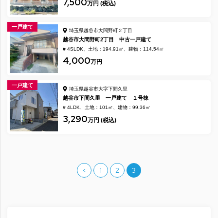
7,500
万円 (税込)
一戸建て
埼玉県越谷市大間野町２丁目
越谷市大間野町2丁目 中古一戸建て
# 4SLDK
土地：194.91㎡
建物：114.54㎡
4,000
万円
一戸建て
埼玉県越谷市大字下間久里
越谷市下間久里 一戸建て １号棟
# 4LDK
土地：101㎡
建物：99.36㎡
3,290
万円 (税込)
<
1
2
3