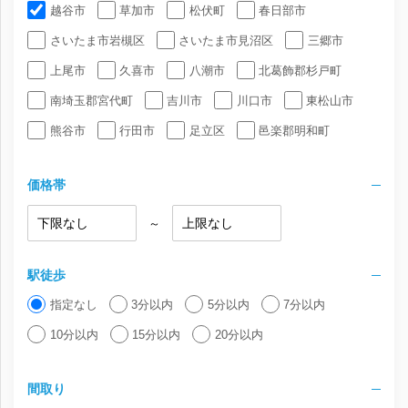
越谷市
草加市
松伏町
春日部市
さいたま市岩槻区
さいたま市見沼区
三郷市
上尾市
久喜市
八潮市
北葛飾郡杉戸町
南埼玉郡宮代町
吉川市
川口市
東松山市
熊谷市
行田市
足立区
邑楽郡明和町
価格帯
～
駅徒歩
指定なし
3分以内
5分以内
7分以内
10分以内
15分以内
20分以内
間取り