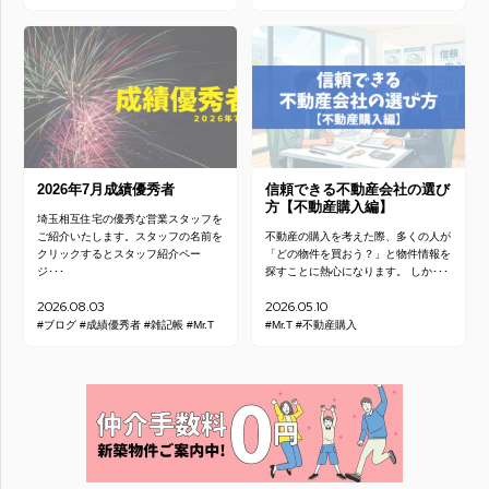
2026年7月成績優秀者
信頼できる不動産会社の選び
方【不動産購入編】
埼玉相互住宅の優秀な営業スタッフを
ご紹介いたします。スタッフの名前を
不動産の購入を考えた際、多くの人が
クリックするとスタッフ紹介ペー
「どの物件を買おう？」と物件情報を
ジ･･･
探すことに熱心になります。 しか･･･
2026.08.03
2026.05.10
#ブログ
#成績優秀者
#雑記帳
#Mr.T
#Mr.T
#不動産購入