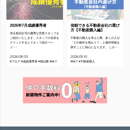
2026年7月成績優秀者
信頼できる不動産会社の選び
方【不動産購入編】
埼玉相互住宅の優秀な営業スタッフを
ご紹介いたします。スタッフの名前を
不動産の購入を考えた際、多くの人が
クリックするとスタッフ紹介ペー
「どの物件を買おう？」と物件情報を
ジ･･･
探すことに熱心になります。 しか･･･
2026.08.03
2026.05.10
#ブログ
#成績優秀者
#雑記帳
#Mr.T
#Mr.T
#不動産購入