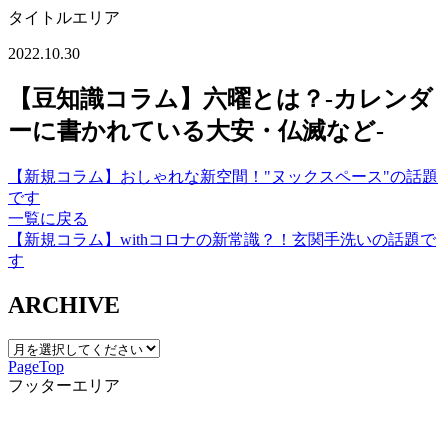
タイトルエリア
2022.10.30
【豆知識コラム】六曜とは？‐カレンダ
ーに書かれている大安・仏滅など‐
【新規コラム】おしゃれな新空間！"ヌックスペース"の話題
です
一覧に戻る
【新規コラム】withコロナの新常識？！玄関手洗いの話題で
す
ARCHIVE
PageTop
フッターエリア