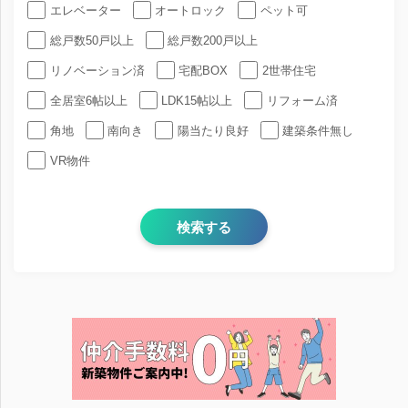
エレベーター
オートロック
ペット可
総戸数50戸以上
総戸数200戸以上
リノベーション済
宅配BOX
2世帯住宅
全居室6帖以上
LDK15帖以上
リフォーム済
角地
南向き
陽当たり良好
建築条件無し
VR物件
検索する