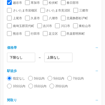
越谷市
草加市
松伏町
春日部市
さいたま市岩槻区
さいたま市見沼区
三郷市
上尾市
久喜市
八潮市
北葛飾郡杉戸町
南埼玉郡宮代町
吉川市
川口市
東松山市
熊谷市
行田市
足立区
邑楽郡明和町
価格帯
～
駅徒歩
指定なし
3分以内
5分以内
7分以内
10分以内
15分以内
20分以内
間取り