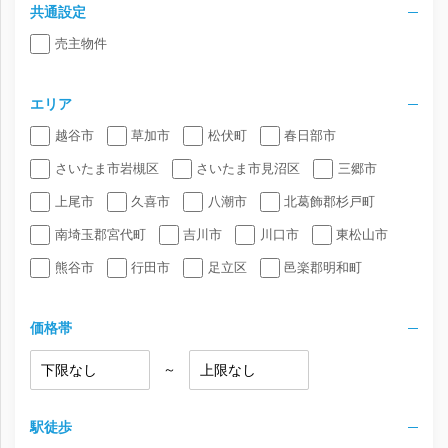
共通設定
売主物件
エリア
越谷市
草加市
松伏町
春日部市
さいたま市岩槻区
さいたま市見沼区
三郷市
上尾市
久喜市
八潮市
北葛飾郡杉戸町
南埼玉郡宮代町
吉川市
川口市
東松山市
熊谷市
行田市
足立区
邑楽郡明和町
価格帯
～
駅徒歩