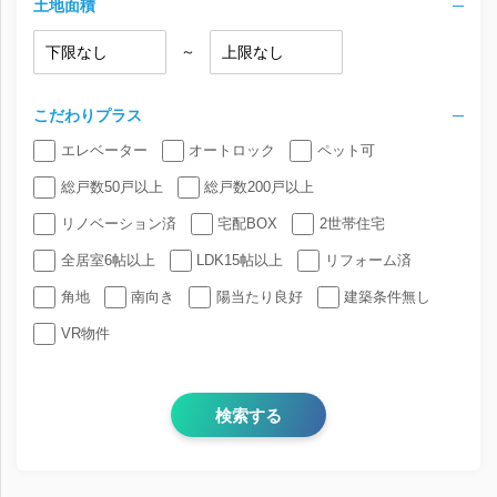
土地面積
～
こだわりプラス
エレベーター
オートロック
ペット可
総戸数50戸以上
総戸数200戸以上
リノベーション済
宅配BOX
2世帯住宅
全居室6帖以上
LDK15帖以上
リフォーム済
角地
南向き
陽当たり良好
建築条件無し
VR物件
検索する