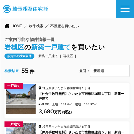
HOME
物件検索
不動産を買いたい
ご案内可能な物件情報一覧
岩槻区
の
新築一戸建て
を買いたい
新築一戸建て ｜ 岩槻区 ｜
設定中の検索条件
55
検索結果
件
並替：
一戸建て
埼玉県さいたま市岩槻区城町１丁目
【仲介手数料無料】さいたま市岩槻区城町１丁目 新築一
戸建て
# 4LDK
土地：161.6㎡
建物：103.92㎡
3,680
万円 (税込)
一戸建て
埼玉県さいたま市岩槻区諏訪５丁目
【仲介手数料無料】さいたま市岩槻区諏訪５丁目 新築一