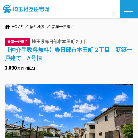
HOME
物件検索
新築一戸建て
埼玉県春日部市本田町２丁目
新築一戸建て
【仲介手数料無料】春日部市本田町２丁目 新築一
戸建て A号棟
3,090
万円 (税込)