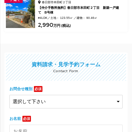
春日部市本田町２丁目
【仲介手数料無料】春日部市本田町２丁目 新築一戸建
て B号棟
#4LDK
土地： 123.55㎡
建物： 90.46㎡
2,990
万円 (税込)
資料請求・見学予約フォーム
Contact Form
お問合せ種別
必須
お名前
必須