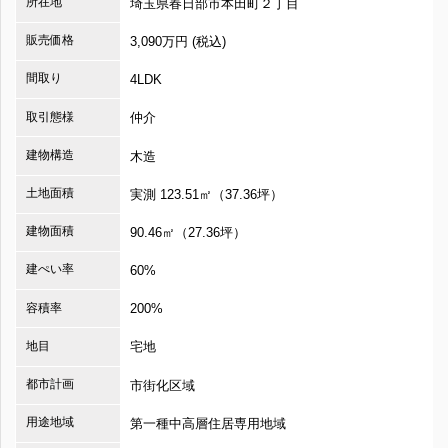
所在地
埼玉県春日部市本田町２丁目
販売価格
3,090万円 (税込)
間取り
4LDK
取引態様
仲介
建物構造
木造
土地面積
実測 123.51㎡（37.36坪）
建物面積
90.46㎡（27.36坪）
建ぺい率
60%
容積率
200%
地目
宅地
都市計画
市街化区域
用途地域
第一種中高層住居専用地域