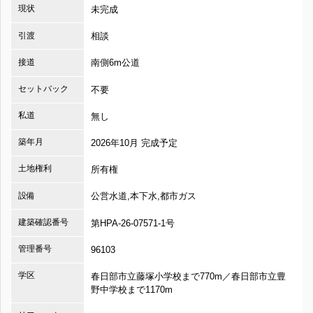
現状
未完成
引渡
相談
接道
南側6m公道
セットバック
不要
私道
無し
築年月
2026年10月 完成予定
土地権利
所有権
設備
公営水道,本下水,都市ガス
建築確認番号
第HPA-26-07571-1号
管理番号
96103
学区
春日部市立藤塚小学校まで770m／春日部市立豊
野中学校まで1170m