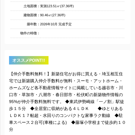
土地面積：
実測123.51㎡(37.36坪)
建物面積：
90.46㎡(27.36坪)
築年数：
2026年10月 完成予定
物件の特徴：
オススメPOINT!!
【仲介手数料無料！】新築住宅がお得に買える・埼玉相互住
宅では新築購入仲介手数料が無料・スーモ・アットホーム・
ホームズなど各不動産情報サイトに掲載している越谷市・川
口市・草加市・八潮市・春日部市・松伏町の新築物件情報の
95%が仲介手数料無料です。 ◆東武伊勢崎線「一ノ割」駅徒
歩１５分 ◆全居室に収納がある４ＬＤＫ ◆ゆとりある
ＬＤＫ１７帖超・水回りのコンパクトな家事ラク動線 ◆駐
車スペース２台可(車種による) ◆藤塚小学校まで徒歩約１０
分